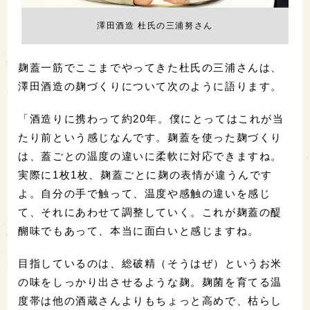
澤田酒造 杜氏の三浦努さん
麹蓋一筋でここまでやってきた杜氏の三浦さんは、
澤田酒造の麹づくりについて次のように語ります。
「酒造りに携わって約20年。僕にとってはこれが当
たり前という感じなんです。麹蓋を使った麹づくり
は、蓋ごとの温度の違いに柔軟に対応できますね。
実際に1枚1枚、麹蓋ごとに麹の表情が違うんです
よ。自分の手で触って、温度や感触の違いを感じ
て、それにあわせて調整していく。これが麹蓋の醍
醐味でもあって、本当に面白いと感じますね。
目指しているのは、総破精（そうはぜ）というお米
の味をしっかり出させるような麹。麹菌を育てる温
度帯は他の酒蔵さんよりもちょっと高めで、枯らし