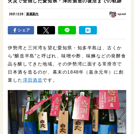
火災で全焼した愛知県・澤田酒造の復活までの軌跡
2021.12.29
酒蔵案内
spool
シェア
伊勢湾と三河湾を望む愛知県・知多半島は、古くか
ら“醸造半島”と呼ばれ、味噌や酢、味醂などの発酵食
品を醸してきた地域。その伊勢湾に面する常滑市で
日本酒を造るのが、幕末の1848年（嘉永元年）に創
業した
澤田酒造
です。