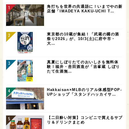
角打ちを世界の共通語に！いまでやの新
店舗「IMADEYA KAKU-UCHI T…
東京都の10蔵が集結！「武蔵の國の酒
祭り2026」が、10/3(土)に府中市・
大…
真夏にしぼりたてのおいしさを無料体
験！福井・𠮷田酒造が「吉峯蔵 しぼり
たて生酒無…
Hakkaisan×MLBのリアル体感型POP-
UPショップ「スタンドハッカイサ…
【二日酔い対策】コンビニで買えるサプ
リ＆ドリンクまとめ