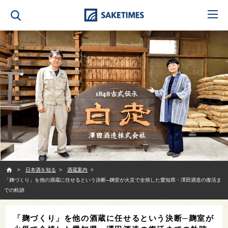
SAKETIMES
日本酒を知る
酒蔵案内
「麹づくり」を他の酒蔵に任せるという決断─麹室が火災で全焼した愛知県・澤田酒造の復活ま
での軌跡
「麹づくり」を他の酒蔵に任せるという決断─麹室が