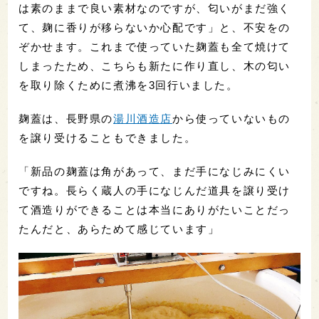
は素のままで良い素材なのですが、匂いがまだ強く
て、麹に香りが移らないか心配です」と、不安をの
ぞかせます。これまで使っていた麹蓋も全て焼けて
しまったため、こちらも新たに作り直し、木の匂い
を取り除くために煮沸を3回行いました。
麹蓋は、長野県の
湯川酒造店
から使っていないもの
を譲り受けることもできました。
「新品の麹蓋は角があって、まだ手になじみにくい
ですね。長らく蔵人の手になじんだ道具を譲り受け
て酒造りができることは本当にありがたいことだっ
たんだと、あらためて感じています」