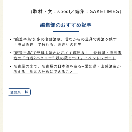
（取材・文：spool／編集：SAKETIMES）
編集部のおすすめ記事
“醸造半島”知多の老舗酒蔵。昔ながらの道具で美酒を醸す
「澤田酒造」で触れる、酒造りの世界
“醸造半島”で発酵を味わい尽くす蔵開き！─ 愛知県・澤田酒
造の「白老?ハクロウ? 秋の蔵まつり」イベントレポート
名古屋の米で、名古屋の日本酒を造る─愛知県・山盛酒造が
考える「地元のためにできること」
14
愛知県