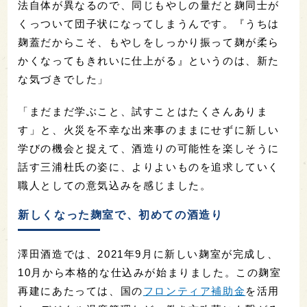
法自体が異なるので、同じもやしの量だと麹同士が
くっついて団子状になってしまうんです。『うちは
麹蓋だからこそ、もやしをしっかり振って麹が柔ら
かくなってもきれいに仕上がる』というのは、新た
な気づきでした」
「まだまだ学ぶこと、試すことはたくさんありま
す」と、火災を不幸な出来事のままにせずに新しい
学びの機会と捉えて、酒造りの可能性を楽しそうに
話す三浦杜氏の姿に、よりよいものを追求していく
職人としての意気込みを感じました。
新しくなった麹室で、初めての酒造り
澤田酒造では、2021年9月に新しい麹室が完成し、
10月から本格的な仕込みが始まりました。この麹室
再建にあたっては、国の
フロンティア補助金
を活用