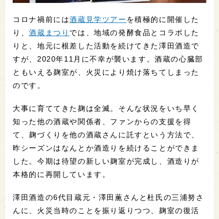
コロナ禍前には
酒蔵見学ツアー
を積極的に開催した
り、
酒蔵まつり
では、地域の発酵食品とコラボした
りと、地元に根差した活動を続けてきた澤田酒造で
すが、2020年11月に不幸が襲います。酒蔵の心臓部
ともいえる麹室が、火災により焼け落ちてしまった
のです。
大事に育ててきた麹は全滅。そんな状況をいち早く
知った他の酒蔵や関係者、ファンからの支援を得
て、麹づくりを他の酒蔵さんに託すという方法で、
昨シーズンはなんとか酒造りを続けることができま
した。今期は待望の新しい麹室が完成し、酒造りが
本格的に再開しています。
澤田酒造の6代目蔵元・澤田薫さんと杜氏の三浦努さ
んに、火災当時のことを振り返りつつ、麹室の復活