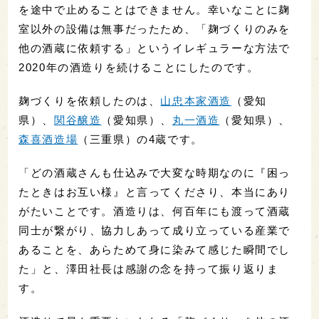
を途中で止めることはできません。幸いなことに麹
室以外の設備は無事だったため、「麹づくりのみを
他の酒蔵に依頼する」というイレギュラーな方法で
2020年の酒造りを続けることにしたのです。
麹づくりを依頼したのは、
山忠本家酒造
（愛知
県）、
関谷醸造
（愛知県）、
丸一酒造
（愛知県）、
森喜酒造場
（三重県）の4蔵です。
「どの酒蔵さんも仕込みで大変な時期なのに『困っ
たときはお互い様』と言ってくださり、本当にあり
がたいことです。酒造りは、何百年にも渡って酒蔵
同士が繋がり、協力しあって成り立っている産業で
あることを、あらためて身に染みて感じた瞬間でし
た」と、澤田社長は感謝の念を持って振り返りま
す。