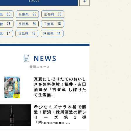
TAG
＋
83
65
33
県
兵庫県
京都府
27
24
18
都
長野県
千葉県
17
16
14
県
福島県
秋田県
14
14
13
県
宮城県
岐阜県
13
12
11
道
茨城県
栃木県
9
9
ニオンリーダーの視点
埼玉県
最新ニュース
8
7
7
県
山梨県
ヨーロッパ
真夏にしぼりたてのおいし
7
7
7
6
県
奈良県
滋賀県
和歌山県
さを無料体験！福井・𠮷田
酒造が「吉峯蔵 しぼりた
6
6
5
5
県
フランス
高知県
島根県
て生酒無…
5
5
5
4
E100
佐賀県
岡山県
岩手県
希少なミズナラ木桶で醸
4
4
4
県
アメリカ
神奈川県
造！新潟・緑川酒造の新シ
リーズ第1弾
4
3
3
3
県
三重県
大阪府
青森県
「Phenomeno …
3
3
3
2
県
スペイン
香港
福井県