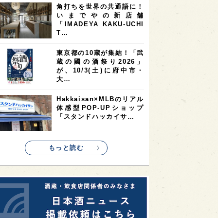
角打ちを世界の共通語に！
2
2
2
いまでやの新店舗
ストラリア
台湾
アジア
「IMADEYA KAKU-UCHI
2
1
1
KEの時代を生きる
静岡県
長崎県
T…
1
1
1
県
現役蔵人
愛媛県
東京都の10蔵が集結！「武
蔵の國の酒祭り2026」
1
1
1
めぐり
シンガポール
カナダ
が、10/3(土)に府中市・
1
1
1
1
大…
県
熊本県
徳島県
北米
1
1
1
リス
ノルウェー
新宿区
Hakkaisan×MLBのリアル
体感型POP-UPショップ
1
1
1
伎町
沖縄県
鳥取県
「スタンドハッカイサ…
1
etimes_image_4
もっと読む