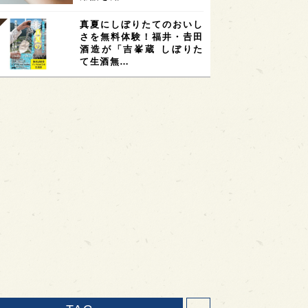
真夏にしぼりたてのおいし
さを無料体験！福井・𠮷田
酒造が「吉峯蔵 しぼりた
て生酒無…