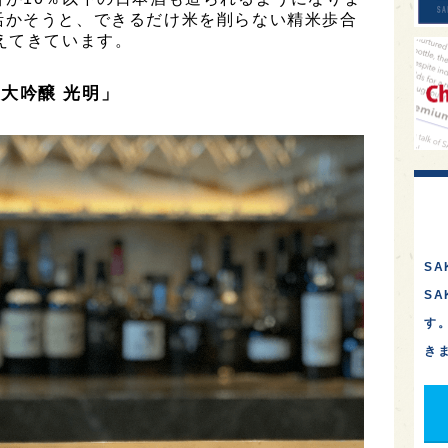
活かそうと、できるだけ米を削らない精米歩合
えてきています。
大吟醸 光明」
SA
S
す
き