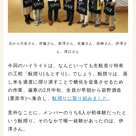
左から川名さん、伊藤さん、新澤さん、佐藤さん、岩崎さん、伊澤さ
ん、澤口さん
今回のハイライトは、なんといっても生酛造り特有
の工程「酛摺り(もとすり)」でしょう。酛摺りは、蒸
し米を適度に摺り潰すことで糖化を促進させるため
の作業。厳寒の2月中旬、全員が早朝から萩野酒造
(栗原市)へ集合し、
酛摺りに取り組みました
。
意外なことに、メンバーのうち6人が初体験だったと
いう酛摺り。そのなかで唯一経験があったのは、伊
澤さん。