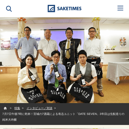
SAKETIMES
特集
インタビュー／対談
7月7日午後7時に乾杯！宮城の7酒蔵による有志ユニット「DATE SEVEN」3年目は生酛造りの
純米大吟醸