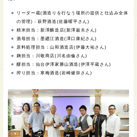
リーダー蔵(酒造りを行なう場所の提供と仕込み全体
の管理)：萩野酒造(佐藤曜平さん)
精米担当：新澤醸造店(新澤巌夫さん)
酒母担当：墨廼江酒造(澤口康紀さん)
原料処理担当：山和酒造店(伊藤大祐さん)
麹担当：川敬商店(川名由倫さん)
醪担当：仙台伊澤家勝山酒造(伊澤平蔵さん)
搾り担当：寒梅酒造(岩崎健弥さん)