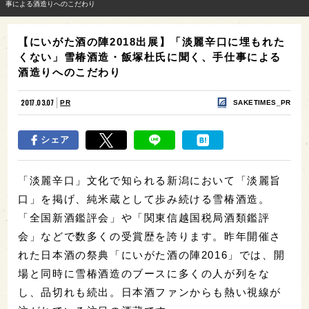
事による酒造りへのこだわり
【にいがた酒の陣2018出展】「淡麗辛口に埋もれた
くない」雪椿酒造・飯塚杜氏に聞く、手仕事による
酒造りへのこだわり
2017.03.07
PR
SAKETIMES_PR
シェア
「淡麗辛口」文化で知られる新潟において「淡麗旨
口」を掲げ、純米蔵として歩み続ける雪椿酒造。
「全国新酒鑑評会」や「関東信越国税局酒類鑑評
会」などで数多くの受賞歴を誇ります。昨年開催さ
れた日本酒の祭典「にいがた酒の陣2016」では、開
場と同時に雪椿酒造のブースに多くの人が列をな
し、品切れも続出。日本酒ファンからも熱い視線が