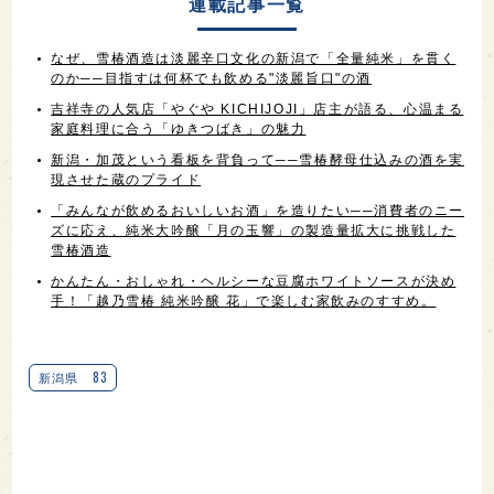
連載記事一覧
なぜ、雪椿酒造は淡麗辛口文化の新潟で「全量純米」を貫く
のか──目指すは何杯でも飲める"淡麗旨口"の酒
吉祥寺の人気店「やぐや KICHIJOJI」店主が語る、心温まる
家庭料理に合う「ゆきつばき」の魅力
新潟・加茂という看板を背負って──雪椿酵母仕込みの酒を実
現させた蔵のプライド
「みんなが飲めるおいしいお酒」を造りたい──消費者のニー
ズに応え、純米大吟醸「月の玉響」の製造量拡大に挑戦した
雪椿酒造
かんたん・おしゃれ・ヘルシーな豆腐ホワイトソースが決め
手！「越乃雪椿 純米吟醸 花」で楽しむ家飲みのすすめ。
83
新潟県