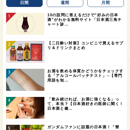
日間
週間
月間
10の設問に答えるだけで“好みの日本
酒”がわかる無料サイト「日本酒三角チ
ャート診…
【二日酔い対策】コンビニで買えるサプ
リ＆ドリンクまとめ
お酒を飲める体質かどうかをチェックす
る「アルコールパッチテスト」─【専門
用語を知…
「飲み続ければ、お酒に強くなる」っ
て、本当？【日本酒好きの医師に聞く！
日本酒と健…
ガンダムファンに話題の日本酒！「彗