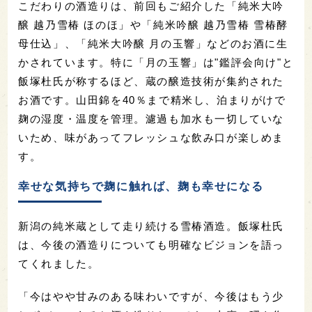
こだわりの酒造りは、前回もご紹介した「純米大吟
醸 越乃雪椿 ほのほ」や「純米吟醸 越乃雪椿 雪椿酵
母仕込」、「純米大吟醸 月の玉響」などのお酒に生
かされています。特に「月の玉響」は"鑑評会向け"と
飯塚杜氏が称するほど、蔵の醸造技術が集約された
お酒です。山田錦を40％まで精米し、泊まりがけで
麹の湿度・温度を管理。濾過も加水も一切していな
いため、味があってフレッシュな飲み口が楽しめま
す。
幸せな気持ちで麹に触れば、麹も幸せになる
新潟の純米蔵として走り続ける雪椿酒造。飯塚杜氏
は、今後の酒造りについても明確なビジョンを語っ
てくれました。
「今はやや甘みのある味わいですが、今後はもう少