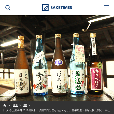
SAKETIMES
特集
PR
【にいがた酒の陣2018出展】「淡麗辛口に埋もれたくない」雪椿酒造・飯塚杜氏に聞く、手仕