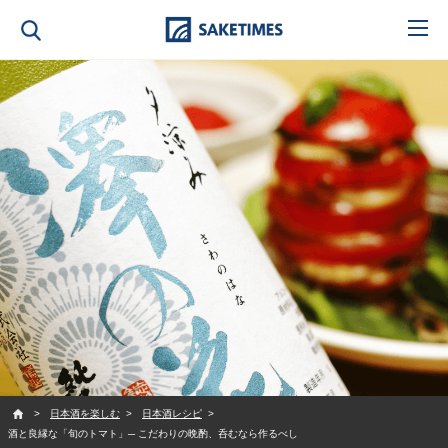
SAKETIMES
日本酒を楽しむ
日本酒レシピ
酒と良縁な「旬のトマト」─ こだわりの晩酌、呑むなら作るべし