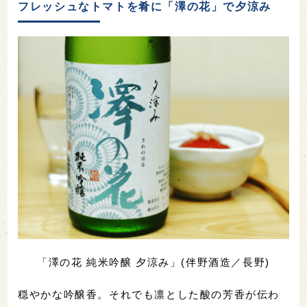
フレッシュなトマトを肴に「澤の花」で夕涼み
「澤の花 純米吟醸 夕涼み」(伴野酒造／長野)
穏やかな吟醸香。それでも凛とした酸の芳香が伝わ