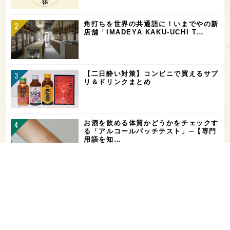
角打ちを世界の共通語に！いまでやの新
店舗「IMADEYA KAKU-UCHI T…
【二日酔い対策】コンビニで買えるサプ
リ＆ドリンクまとめ
お酒を飲める体質かどうかをチェックす
る「アルコールパッチテスト」─【専門
用語を知…
希少なミズナラ木桶で醸造！新潟・緑川
酒造の新シリーズ第1弾「Phenomeno
…