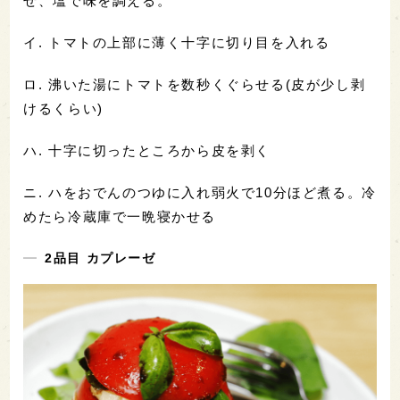
ぜ、塩で味を調える。
イ. トマトの上部に薄く十字に切り目を入れる
ロ. 沸いた湯にトマトを数秒くぐらせる(皮が少し剥
けるくらい)
ハ. 十字に切ったところから皮を剥く
ニ. ハをおでんのつゆに入れ弱火で10分ほど煮る。冷
めたら冷蔵庫で一晩寝かせる
2品目 カプレーゼ