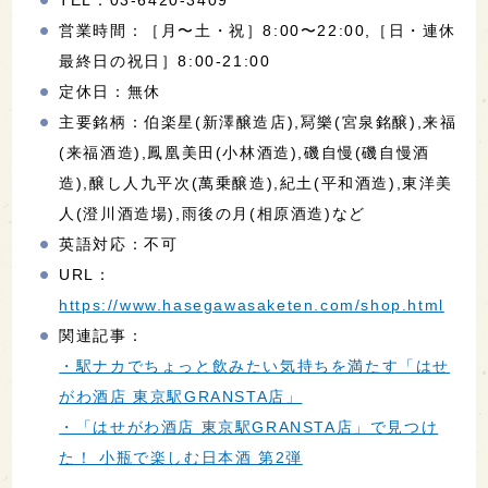
営業時間：［月〜土・祝］8:00〜22:00,［日・連休
最終日の祝日］8:00-21:00
定休日：無休
主要銘柄：伯楽星(新澤醸造店),冩樂(宮泉銘醸),来福
(来福酒造),鳳凰美田(小林酒造),磯自慢(磯自慢酒
造),醸し人九平次(萬乗醸造),紀土(平和酒造),東洋美
人(澄川酒造場),雨後の月(相原酒造)など
英語対応：不可
URL：
https://www.hasegawasaketen.com/shop.html
関連記事：
・駅ナカでちょっと飲みたい気持ちを満たす「はせ
がわ酒店 東京駅GRANSTA店」
・「はせがわ酒店 東京駅GRANSTA店」で見つけ
た！ 小瓶で楽しむ日本酒 第2弾