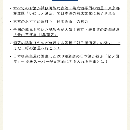
すべてのお酒が試飲可能な古酒・熟成酒専門の酒屋！東京都
杉並区「いにしえ酒店」で日本酒の熟成文化に魅了される
東京のおすすめ角打ち「鈴木酒販」の魅力
全国の蔵元を招いた試飲会が人気！東京・表参道の老舗酒屋
「青山三河屋 川島商店」
酒蔵の跡取りたちが修行する酒屋「朝日屋酒店」の魅力─ そ
うだ、町の酒屋へ行こう！
日本橋髙島屋に誕生した200種類超の日本酒が並ぶ「紀ノ国
屋」─ 高級スーパーが日本酒に力を入れる理由とは？