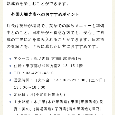
熟成酒を楽しむことができます。
外国人観光客へのおすすめポイント
店長は英語が堪能で、英語での試飲メニューも準備
中とのこと。日本語が不得意な方でも、安心して熟
成の世界に足を踏み入れることができます。日本酒
の奥深さを、さらに感じたい方におすすめです。
アクセス：丸ノ内線 方南町駅徒歩1分
住所：東京都杉並区方南2−18−15 1階
TEL：03-4291-4316
営業時間：［火〜金］14：00〜21：00,［土〜日］
13：00〜18：00
定休日：月(不定期休業あり)
主要銘柄：木戸泉(木戸泉酒造),東灘(東灘酒造),良
寛・美の川(苗場酒造),栄万寿(清水屋酒造),澤乃井