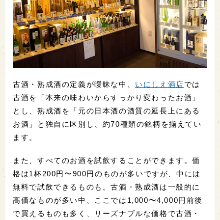
古酒・熟成酒の定義が曖昧な中、
いにしえ酒店
では
古酒を「本来の味わいからすっかり変わったお酒」
とし、熟成酒を「元の日本酒の酒質の延長上にある
お酒」と独自に区別し、約70種類の銘柄を揃えてい
ます。
また、すべてのお酒を試飲することができます。価
格は1杯200円〜900円のものが多いですが、中には
無料で試飲できるものも。古酒・熟成酒は一般的に
高価なものが多い中、ここでは1,000〜4,000円前後
で買えるものも多く、リーズナブルな価格で古酒・