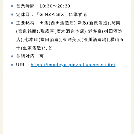
営業時間：10:30〜20:30
定休日：「GINZA SIX」に準ずる
主要銘柄：田酒(西田酒造店),新政(新政酒造),冩樂
(宮泉銘醸),飛露喜(廣木酒造本店),満寿泉(桝田酒造
店),七本鎗(冨田酒造),東洋美人(澄川酒造場),横山五
十(重家酒造)など
英語対応：可
URL：
https://imadeya-ginza.business.site/