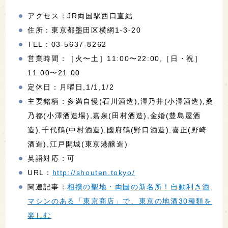
アクセス：JR両国駅西口直結
住所：東京都墨田区横網1-3-20
TEL：03-5637-8262
営業時間：［火〜土］11:00〜22:00,［日・祝］
11:00〜21:00
定休日：月曜日,1/1,1/2
主要銘柄：多満自慢(石川酒造),澤乃井(小澤酒造),桑
乃都(小澤酒造場),嘉泉(田村酒造),金婚(豊島屋酒
造),千代鶴(中村酒造),國府鶴(野口酒造),喜正(野崎
酒造),江戸開城(東京港醸造)
英語対応：可
URL：
http://shouten.tokyo/
関連記事：
相撲の聖地・両国の新名所！自動利き酒
マシンのある「東京商店」で、東京の地酒30種類を
楽しむ