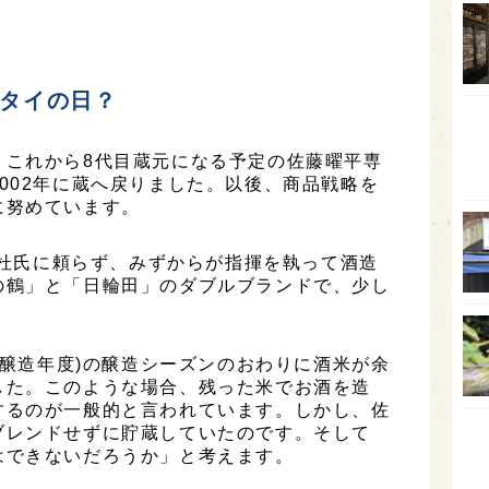
石川
富山
クタイの日？
SAK
山口
、これから8代目蔵元になる予定の佐藤曜平専
大分
002年に蔵へ戻りました。以後、商品戦略を
福岡
に努めています。
オー
部の杜氏に頼らず、みずからが指揮を執って酒造
SA
の鶴」と「日輪田」のダブルブランドで、少し
。
香川
全蔵
Y(醸造年度)の醸造シーズンのおわりに酒米が余
群馬
した。このような場合、残った米でお酒を造
するのが一般的と言われています。しかし、佐
イギ
ブレンドせずに貯蔵していたのです。そして
はできないだろうか」と考えます。
歌舞