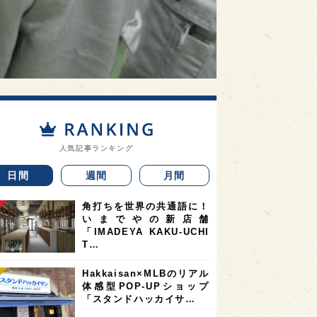
人気記事ランキング
日間
週間
月間
角打ちを世界の共通語に！
いまでやの新店舗
「IMADEYA KAKU-UCHI
T…
Hakkaisan×MLBのリアル
体感型POP-UPショップ
「スタンドハッカイサ…