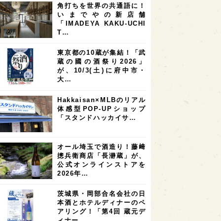
角打ちを世界の共通語に！
7
7
7
6
県
奈良県
滋賀県
和歌山県
いまでやの新店舗
「IMADEYA KAKU-UCHI
6
6
5
5
県
フランス
高知県
島根県
T…
5
5
5
4
E100
佐賀県
岡山県
岩手県
東京都の10蔵が集結！「武
4
4
4
県
アメリカ
神奈川県
蔵の國の酒祭り2026」
が、10/3(土)に府中市・
4
3
3
3
県
三重県
大阪府
青森県
大…
3
3
3
2
県
スペイン
香港
福井県
Hakkaisan×MLBのリアル
2
2
2
体感型POP-UPショップ
ストラリア
台湾
アジア
「スタンドハッカイサ…
2
1
1
KEの時代を生きる
静岡県
長崎県
1
1
1
県
現役蔵人
愛媛県
オール埼玉で酒造り！藤﨑
摠兵衛商店「長瀞蔵」が、
1
1
1
めぐり
シンガポール
カナダ
公式オンラインストアを
1
1
1
1
2026年…
県
熊本県
徳島県
北米
1
1
1
リス
ノルウェー
新宿区
茨城県・岡部合名会社の日
本酒とホテルディナーのペ
1
1
1
伎町
沖縄県
鳥取県
アリング！「第4回 蔵元デ
ィナー…