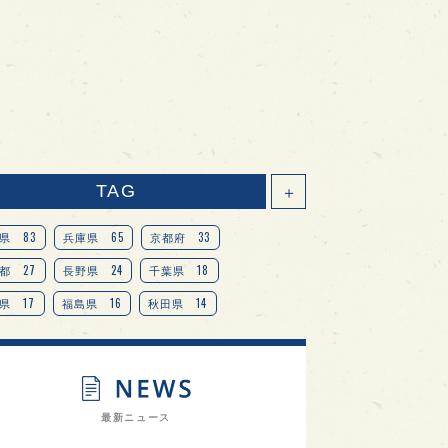
TAG
＋
83
65
33
県
兵庫県
京都府
27
24
18
都
長野県
千葉県
17
16
14
県
福島県
秋田県
14
14
13
県
宮城県
岐阜県
13
12
11
道
茨城県
栃木県
9
9
ニオンリーダーの視点
埼玉県
最新ニュース
8
7
7
県
山梨県
ヨーロッパ