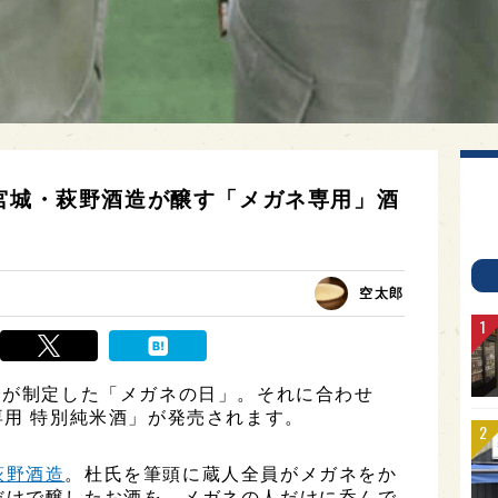
！宮城・萩野酒造が醸す「メガネ専用」酒
空太郎
会が制定した「メガネの日」。それに合わせ
専用 特別純米酒」が発売されます。
萩野酒造
。杜氏を筆頭に蔵人全員がメガネをか
だけで醸したお酒を、メガネの人だけに呑んで