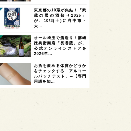
東京都の10蔵が集結！「武
蔵の國の酒祭り2026」
が、10/3(土)に府中市・
大…
オール埼玉で酒造り！藤﨑
摠兵衛商店「長瀞蔵」が、
公式オンラインストアを
2026年…
お酒を飲める体質かどうか
をチェックする「アルコー
ルパッチテスト」─【専門
用語を知…