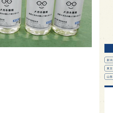
新潟
東京
山形
愛知
北海
オピ
広島