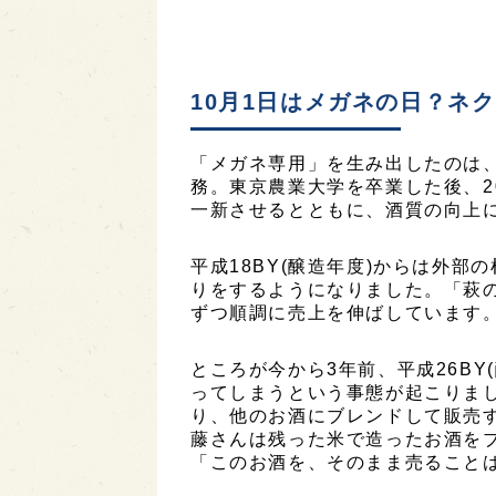
10月1日はメガネの日？ネ
「メガネ専用」を生み出したのは
務。東京農業大学を卒業した後、2
一新させるとともに、酒質の向上
平成18BY(醸造年度)からは外
りをするようになりました。「萩
ずつ順調に売上を伸ばしています
ところが今から3年前、平成26B
ってしまうという事態が起こりま
り、他のお酒にブレンドして販売
藤さんは残った米で造ったお酒を
「このお酒を、そのまま売ること