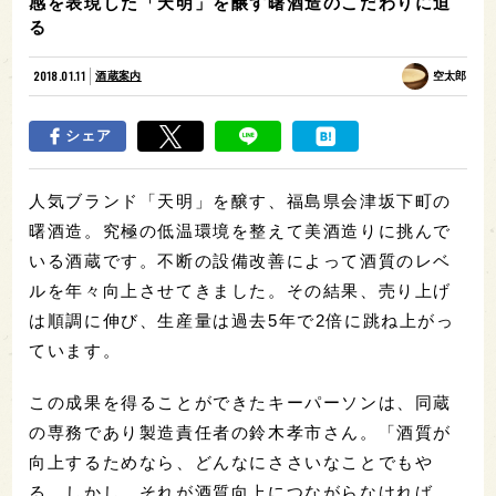
感を表現した「天明」を醸す曙酒造のこだわりに迫
る
2018.01.11
酒蔵案内
空太郎
シェア
人気ブランド「天明」を醸す、福島県会津坂下町の
曙酒造。究極の低温環境を整えて美酒造りに挑んで
いる酒蔵です。不断の設備改善によって酒質のレベ
ルを年々向上させてきました。その結果、売り上げ
は順調に伸び、生産量は過去5年で2倍に跳ね上がっ
ています。
この成果を得ることができたキーパーソンは、同蔵
の専務であり製造責任者の鈴木孝市さん。「酒質が
向上するためなら、どんなにささいなことでもや
る。しかし、それが酒質向上につながらなければ、