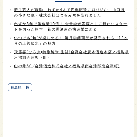
若手蔵人が躍動！わずか4人で四季醸造に取り組む、山口県
の小さな蔵・株式会社はつもみぢを訪れました
わずか3年で製造量10倍！ 全量純米酒蔵として新たなスター
トを切った熊本・花の香酒造の快進撃に迫る
いつでも"旬"が楽しめる！ 毎月季節商品が発売される「12ヶ
月の上善如水」の魅力
飛露喜(ひろき)特別純米 生詰(合資会社廣木酒造本店／福島県
河沼郡会津坂下町)
山の井60 (会津酒造株式会社／福島県南会津郡南会津町)
16
福島県