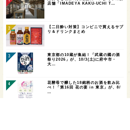
店舗「IMADEYA KAKU-UCHI T…
【二日酔い対策】コンビニで買えるサプ
リ＆ドリンクまとめ
東京都の10蔵が集結！「武蔵の國の酒
祭り2026」が、10/3(土)に府中市・
大…
花酵母で醸した18銘柄のお酒を飲み比
べ！「第16回 花の宴 in 東京」が、8/
…
お酒を飲める体質かどうかをチェックす
る「アルコールパッチテスト」─【専門
用語を知…