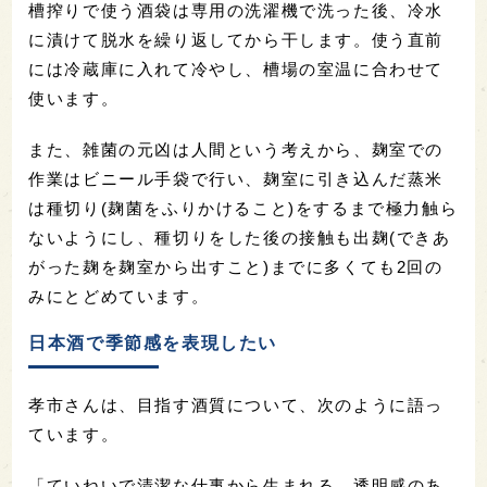
槽搾りで使う酒袋は専用の洗濯機で洗った後、冷水
に漬けて脱水を繰り返してから干します。使う直前
には冷蔵庫に入れて冷やし、槽場の室温に合わせて
使います。
また、雑菌の元凶は人間という考えから、麹室での
作業はビニール手袋で行い、麹室に引き込んだ蒸米
は種切り(麹菌をふりかけること)をするまで極力触ら
ないようにし、種切りをした後の接触も出麹(できあ
がった麹を麹室から出すこと)までに多くても2回の
みにとどめています。
日本酒で季節感を表現したい
孝市さんは、目指す酒質について、次のように語っ
ています。
「ていねいで清潔な仕事から生まれる、透明感のあ