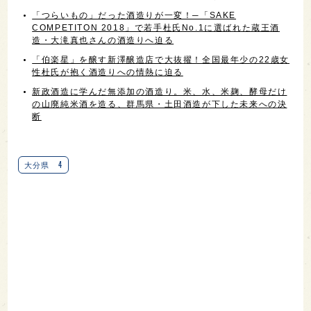
「つらいもの」だった酒造りが一変！─「SAKE
COMPETITON 2018」で若手杜氏No.1に選ばれた蔵王酒
造・大滝真也さんの酒造りへ迫る
「伯楽星」を醸す新澤醸造店で大抜擢！全国最年少の22歳女
性杜氏が抱く酒造りへの情熱に迫る
新政酒造に学んだ無添加の酒造り。米、水、米麹、酵母だけ
の山廃純米酒を造る、群馬県・土田酒造が下した未来への決
断
4
大分県