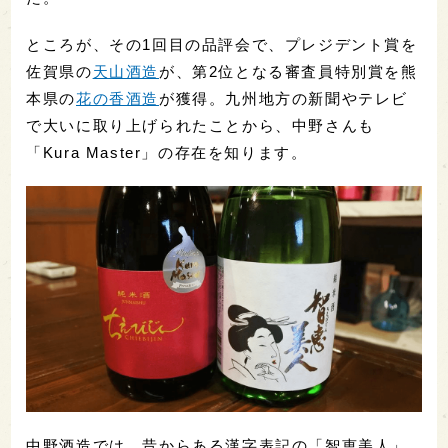
ところが、その1回目の品評会で、プレジデント賞を
佐賀県の
天山酒造
が、第2位となる審査員特別賞を熊
本県の
花の香酒造
が獲得。九州地方の新聞やテレビ
で大いに取り上げられたことから、中野さんも
「Kura Master」の存在を知ります。
中野酒造では、昔からある漢字表記の「智恵美人」