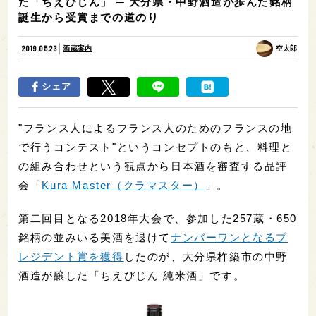
た「ちえびじん」 ─ 大分県・中野酒造が歩んだ銘柄
誕生から受賞までの道のり
2019.05.23
酒蔵案内
空太郎
シェア
"フランス人によるフランス人のためのフランスの地
で行うコンテスト"というコンセプトのもと、料理と
の組み合わせという観点から日本酒を審査する品評
会「
Kura Master（クラマスター）
」。
第二回目となる2018年大会で、参加した257蔵・650
銘柄の並みいる美酒を退けて
ナンバーワンとなるプ
レジデント賞を獲得
したのが、大分県杵築市の中野
酒造が醸した「ちえびじん 純米酒」です。