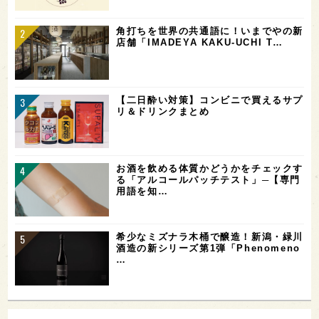
角打ちを世界の共通語に！いまでやの新
店舗「IMADEYA KAKU-UCHI T…
【二日酔い対策】コンビニで買えるサプ
リ＆ドリンクまとめ
お酒を飲める体質かどうかをチェックす
る「アルコールパッチテスト」─【専門
用語を知…
希少なミズナラ木桶で醸造！新潟・緑川
酒造の新シリーズ第1弾「Phenomeno
…