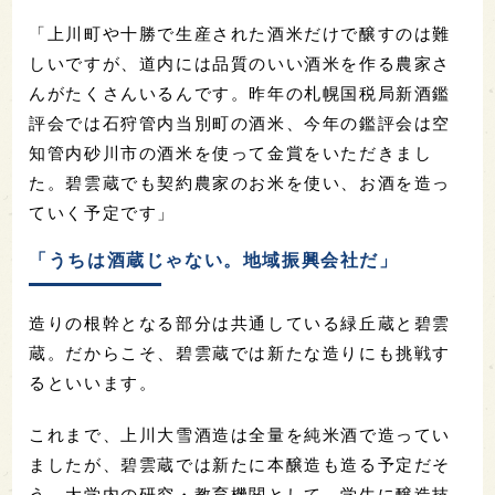
「上川町や十勝で生産された酒米だけで醸すのは難
しいですが、道内には品質のいい酒米を作る農家さ
んがたくさんいるんです。昨年の札幌国税局新酒鑑
評会では石狩管内当別町の酒米、今年の鑑評会は空
知管内砂川市の酒米を使って金賞をいただきまし
た。碧雲蔵でも契約農家のお米を使い、お酒を造っ
ていく予定です」
「うちは酒蔵じゃない。地域振興会社だ」
造りの根幹となる部分は共通している緑丘蔵と碧雲
蔵。だからこそ、碧雲蔵では新たな造りにも挑戦す
るといいます。
これまで、上川大雪酒造は全量を純米酒で造ってい
ましたが、碧雲蔵では新たに本醸造も造る予定だそ
う。大学内の研究・教育機関として、学生に醸造技