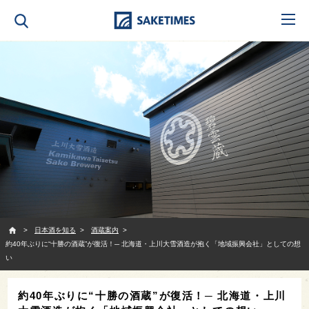
SAKETIMES
日本酒を知る
酒蔵案内
約40年ぶりに“十勝の酒蔵”が復活！─ 北海道・上川大雪酒造が抱く「地域振興会社」としての想
い
約40年ぶりに“十勝の酒蔵”が復活！─ 北海道・上川