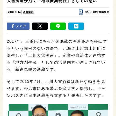
大雪酒造が抱く「地域振興会社」としての想い
2020.07.14
酒蔵案内
SAKETIMES編集部
シェア
2017年、三重県にあった休眠蔵の酒造免許を移転す
るという前例のない方法で、北海道上川郡上川町に
誕生した「上川大雪酒造」。企業や自治体と連携す
る「地方創生蔵」としての活動内容が注目されてい
る、新進気鋭の酒蔵です。
そして2019年7月、上川大雪酒造は新たな動きを見
せます。帯広市にある帯広畜産大学と提携し、キャ
ンパス内に日本酒蔵を設立すると発表したのです。