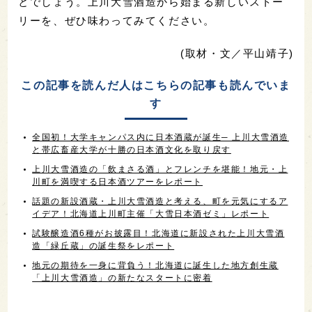
とでしょう。上川大雪酒造から始まる新しいストー
リーを、ぜひ味わってみてください。
(取材・文／平山靖子)
この記事を読んだ人はこちらの記事も読んでいま
す
全国初！大学キャンパス内に日本酒蔵が誕生─ 上川大雪酒造
と帯広畜産大学が十勝の日本酒文化を取り戻す
上川大雪酒造の「飲まさる酒」とフレンチを堪能！地元・上
川町を満喫する日本酒ツアーをレポート
話題の新設酒蔵・上川大雪酒造と考える、町を元気にするア
イデア！北海道上川町主催「大雪日本酒ゼミ」レポート
試験醸造酒6種がお披露目！北海道に新設された上川大雪酒
造「緑丘蔵」の誕生祭をレポート
地元の期待を一身に背負う！北海道に誕生した地方創生蔵
「上川大雪酒造」の新たなスタートに密着