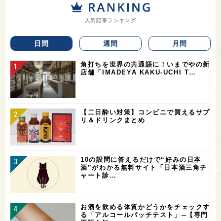
人気記事ランキング
日間
週間
月間
角打ちを世界の共通語に！いまでやの新
店舗「IMADEYA KAKU-UCHI T…
【二日酔い対策】コンビニで買えるサプ
リ＆ドリンクまとめ
10の設問に答えるだけで“好みの日本
酒”がわかる無料サイト「日本酒三角チ
ャート診…
お酒を飲める体質かどうかをチェックす
る「アルコールパッチテスト」─【専門