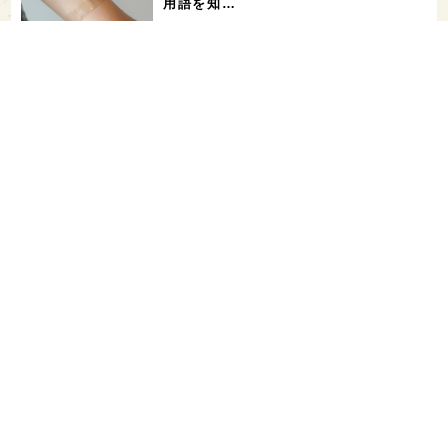
用語を知…
花酵母で醸した18銘柄のお酒を飲み比
べ！「第16回 花の宴 in 東京」が、8/
…