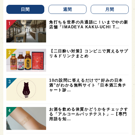
日間
週間
月間
角打ちを世界の共通語に！いまでやの新
店舗「IMADEYA KAKU-UCHI T…
【二日酔い対策】コンビニで買えるサプ
リ＆ドリンクまとめ
10の設問に答えるだけで“好みの日本
酒”がわかる無料サイト「日本酒三角チ
ャート診…
お酒を飲める体質かどうかをチェックす
る「アルコールパッチテスト」─【専門
用語を知…