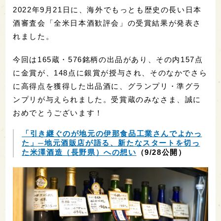
2022年9月21日に、海外でもっとも歴史の長い日本
酒審査会「全米日本酒歓評会」の受賞結果が発表さ
れました。
今回は165蔵・576銘柄の出品があり、その内157点
に金賞が、148点に銀賞が授与され、そのなかでさら
に高得点を獲得した出品酒に、グランプリ・準グラ
ンプリが与えられました。受賞蔵のみなさま、誠に
おめでとうございます！
「引き継ぐのが地元の伊那食品工業さんでよかっ
た」─地元酒販店が語る、新たなスタートを切っ
た米澤酒造（長野県）への想い
（9/28公開）