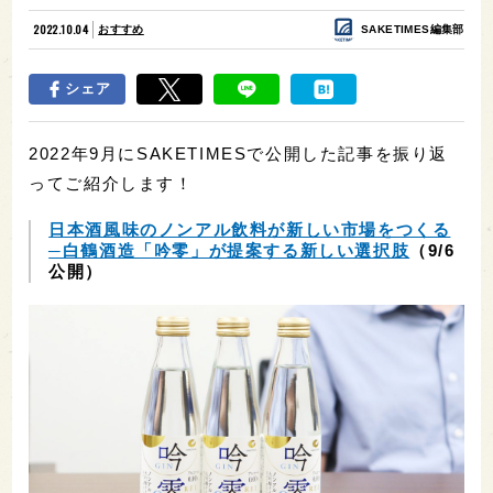
2022.10.04
おすすめ
SAKETIMES編集部
シェア
2022年9月にSAKETIMESで公開した記事を振り返
ってご紹介します！
日本酒風味のノンアル飲料が新しい市場をつくる
─白鶴酒造「吟零」が提案する新しい選択肢
（9/6
公開）