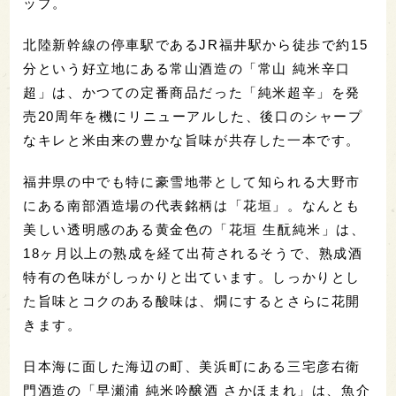
ップ。
北陸新幹線の停車駅であるJR福井駅から徒歩で約15
分という好立地にある常山酒造の「常山 純米辛口
超」は、かつての定番商品だった「純米超辛」を発
売20周年を機にリニューアルした、後口のシャープ
なキレと米由来の豊かな旨味が共存した一本です。
福井県の中でも特に豪雪地帯として知られる大野市
にある南部酒造場の代表銘柄は「花垣」。なんとも
美しい透明感のある黄金色の「花垣 生酛純米」は、
18ヶ月以上の熟成を経て出荷されるそうで、熟成酒
特有の色味がしっかりと出ています。しっかりとし
た旨味とコクのある酸味は、燗にするとさらに花開
きます。
日本海に面した海辺の町、美浜町にある三宅彦右衛
門酒造の「早瀬浦 純米吟醸酒 さかほまれ」は、魚介