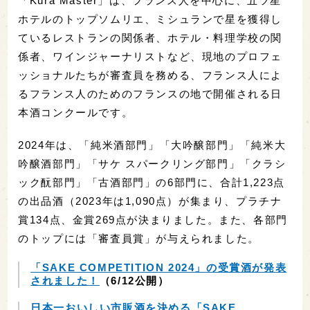
「Kura Master」は、フランス人を中心に、五ツ星
ホテルのトップソムリエ、ミシュランで星を獲得し
ているレストランの関係者、ホテル・料理学校の関
係者、ワインジャーナリストなど、現地のプロフェ
ッショナルたちが審査員を務める、フランス人によ
るフランス人のためのフランスの地で開催される日
本酒コンクールです。
2024年は、「純米酒部門」「大吟醸部門」「純米大
吟醸酒部門」「サケ スパークリング部門」「クラシ
ック酛部門」「古酒部門」の6部門に、合計1,223点
の出品酒（2023年は1,090点）が集まり、プラチナ
賞134点、金賞269点が決まりました。また、各部門
のトップには「審査員賞」が与えられました。
「SAKE COMPETITION 2024」の受賞酒が発表
されました！
（6/12公開）
日本一おいしい市販酒を決める「SAKE