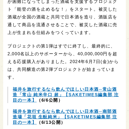
が困難になってしまった酒蔵を支援するプロジェク
ト「能登の酒を止めるな！」をスタート。被災した
酒蔵が全国の酒蔵と共同で日本酒を造り、酒販店を
通して商品を流通させることで、被災した酒蔵に売
上が生まれる仕組みをつくっています。
プロジェクトの第1弾はすでに終了し、最終的に、
2,000名以上のサポーターから、40,000,000円を超
える応援購入がありました。2024年6月7日(金)から
は、共同醸造の第2弾プロジェクトが始まっていま
す。
福井を旅行するなら飲んでほしい日本酒─常山酒
造「常山 純米辛口 超」【SAKETIMES編集部 注
目の一本】
（6/6公開）
福井を旅行するなら飲んでほしい日本酒─南部酒
造場「花垣 生酛純米」【SAKETIMES編集部 注
目の一本】
（6/13公開）