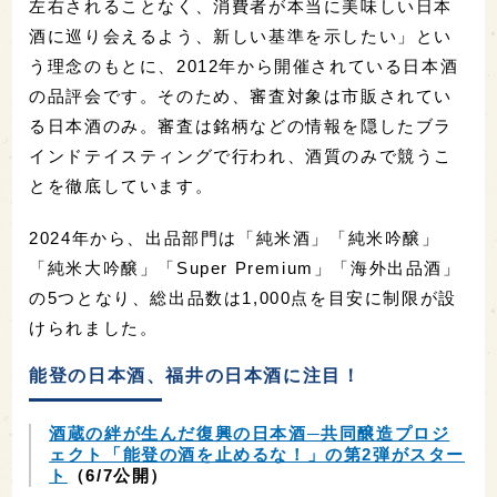
左右されることなく、消費者が本当に美味しい日本
酒に巡り会えるよう、新しい基準を示したい」とい
う理念のもとに、2012年から開催されている日本酒
の品評会です。そのため、審査対象は市販されてい
る日本酒のみ。審査は銘柄などの情報を隠したブラ
インドテイスティングで行われ、酒質のみで競うこ
とを徹底しています。
2024年から、出品部門は「純米酒」「純米吟醸」
「純米大吟醸」「Super Premium」「海外出品酒」
の5つとなり、総出品数は1,000点を目安に制限が設
けられました。
能登の日本酒、福井の日本酒に注目！
酒蔵の絆が生んだ復興の日本酒─共同醸造プロジ
ェクト「能登の酒を止めるな！」の第2弾がスター
ト
（6/7公開）