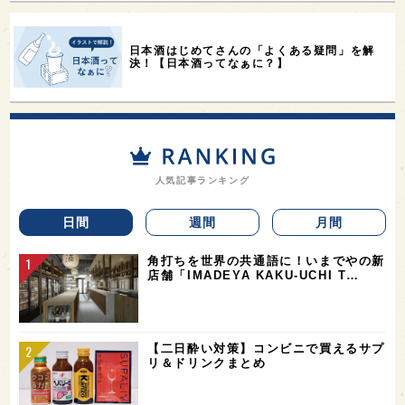
日本酒はじめてさんの「よくある疑問」を解
決！【日本酒ってなぁに？】
人気記事ランキング
日間
週間
月間
角打ちを世界の共通語に！いまでやの新
店舗「IMADEYA KAKU-UCHI T…
【二日酔い対策】コンビニで買えるサプ
リ＆ドリンクまとめ