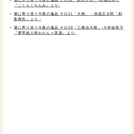
『ごくらくちんみ』より-
酒に寄り添う今夜の逸品 その11「大根」 - 池波正太郎『剣
客商売』より -
酒に寄り添う今夜の逸品 その10「三種合大根」-今井絵美子
『夢草紙人情おかんヶ茶屋』より-