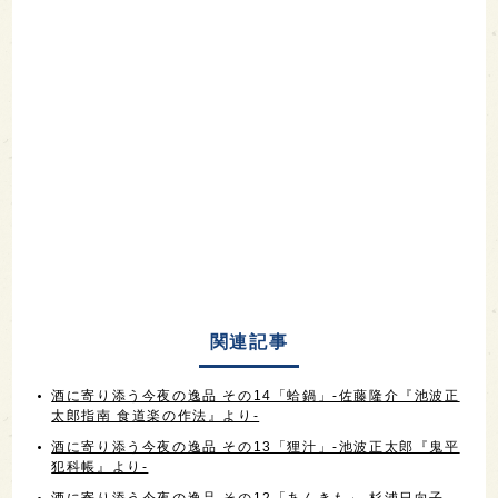
関連記事
酒に寄り添う今夜の逸品 その14「蛤鍋」-佐藤隆介『池波正
太郎指南 食道楽の作法』より-
酒に寄り添う今夜の逸品 その13「狸汁」-池波正太郎『鬼平
犯科帳』より-
酒に寄り添う今夜の逸品 その12「あんきも」-杉浦日向子