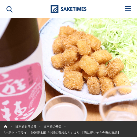
SAKETIMES
日本酒を考える
日本酒の嗜み
「ポテト・フライ」-池波正太郎『小説の散歩みち』より-【酒に寄りそう今夜の逸品】