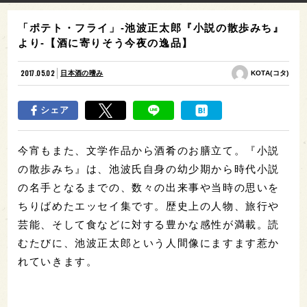
「ポテト・フライ」-池波正太郎『小説の散歩みち』
より-【酒に寄りそう今夜の逸品】
2017.05.02
日本酒の嗜み
KOTA(コタ)
シェア
今宵もまた、文学作品から酒肴のお膳立て。『小説
の散歩みち』は、池波氏自身の幼少期から時代小説
の名手となるまでの、数々の出来事や当時の思いを
ちりばめたエッセイ集です。歴史上の人物、旅行や
芸能、そして食などに対する豊かな感性が満載。読
むたびに、池波正太郎という人間像にますます惹か
れていきます。