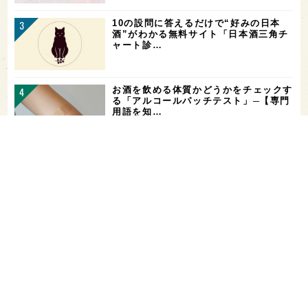
10の設問に答えるだけで“好みの日本
酒”がわかる無料サイト「日本酒三角チ
ャート診…
お酒を飲める体質かどうかをチェックす
る「アルコールパッチテスト」─【専門
用語を知…
花酵母で醸した18銘柄のお酒を飲み比
べ！「第16回 花の宴 in 東京」が、8/
…