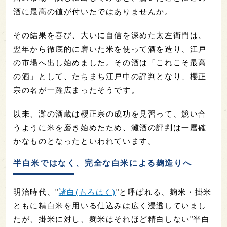
酒に最高の値が付いたではありませんか。
その結果を喜び、大いに自信を深めた太左衛門は、
翌年から徹底的に磨いた米を使って酒を造り、江戸
の市場へ出し始めました。その酒は「これこそ最高
の酒」として、たちまち江戸中の評判となり、櫻正
宗の名が一躍広まったそうです。
以来、灘の酒蔵は櫻正宗の成功を見習って、競い合
うように米を磨き始めたため、灘酒の評判は一層確
かなものとなったといわれています。
半白米ではなく、完全な白米による麹造りへ
明治時代、"
諸白(もろはく)
"と呼ばれる、麹米・掛米
ともに精白米を用いる仕込みは広く浸透していまし
たが、掛米に対し、麹米はそれほど精白しない"半白