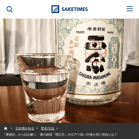
SAKETIMES
日本酒を知る
歴史/文化
『灘酒史』から読み解く。灘の銘酒「櫻正宗」が江戸で高い評価を得た理由とは？