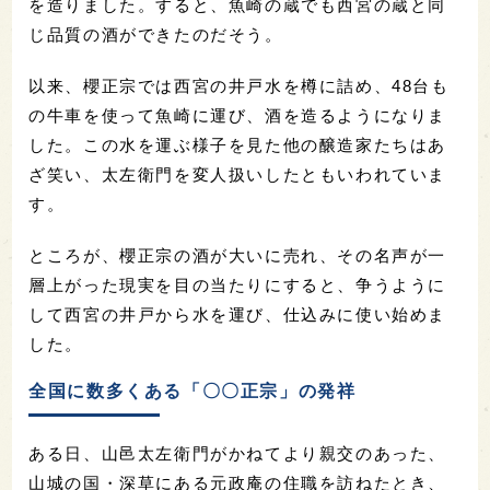
を造りました。すると、魚崎の蔵でも西宮の蔵と同
じ品質の酒ができたのだそう。
以来、櫻正宗では西宮の井戸水を樽に詰め、48台も
の牛車を使って魚崎に運び、酒を造るようになりま
した。この水を運ぶ様子を見た他の醸造家たちはあ
ざ笑い、太左衛門を変人扱いしたともいわれていま
す。
ところが、櫻正宗の酒が大いに売れ、その名声が一
層上がった現実を目の当たりにすると、争うように
して西宮の井戸から水を運び、仕込みに使い始めま
した。
全国に数多くある「〇〇正宗」の発祥
ある日、山邑太左衛門がかねてより親交のあった、
山城の国・深草にある元政庵の住職を訪ねたとき、