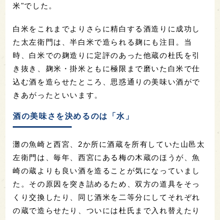
米"でした。
白米をこれまでよりさらに精白する酒造りに成功し
た太左衛門は、半白米で造られる麹にも注目。当
時、白米での麹造りに定評のあった他蔵の杜氏を引
き抜き、麹米・掛米ともに極限まで磨いた白米で仕
込む酒を造らせたところ、思惑通りの美味い酒がで
きあがったといいます。
酒の美味さを決めるのは「水」
灘の魚崎と西宮、2か所に酒蔵を所有していた山邑太
左衛門は、毎年、西宮にある梅の木蔵のほうが、魚
崎の蔵よりも良い酒を造ることが気になっていまし
た。その原因を突き詰めるため、双方の道具をそっ
くり交換したり、同じ酒米を二等分にしてそれぞれ
の蔵で造らせたり、ついには杜氏まで入れ替えたり