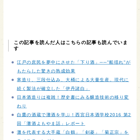
この記事を読んだ人はこちらの記事も読んでいま
す
江戸の庶民を夢中にさせた「下り酒」──"船揺れ"が
もたらした驚きの熟成効果
寒造り、三段仕込み、大桶による大量生産。現代に
続く製法が確立した「伊丹諸白」
日本酒造りは複雑！歴史書にみる醸造技術の移り変
わり
白鷹の酒蔵で灘酒を学ぶ！西宮日本酒学校2016 第2
回「灘酒よもやま話」レポート
灘を代表する大手蔵「白鶴」「剣菱」「菊正宗」を