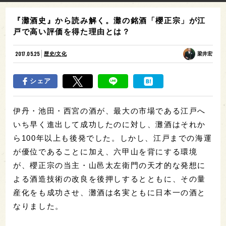
『灘酒史』から読み解く。灘の銘酒「櫻正宗」が江
戸で高い評価を得た理由とは？
2017.05.25
歴史/文化
梁井宏
シェア
伊丹・池田・西宮の酒が、最大の市場である江戸へ
いち早く進出して成功したのに対し、灘酒はそれか
ら100年以上も後発でした。しかし、江戸までの海運
が優位であることに加え、六甲山を背にする環境
が、櫻正宗の当主・山邑太左衛門の天才的な発想に
よる酒造技術の改良を後押しするとともに、その量
産化をも成功させ、灘酒は名実ともに日本一の酒と
なりました。