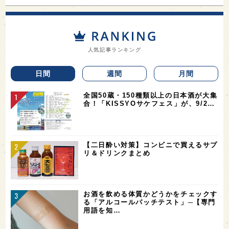
人気記事ランキング
日間
週間
月間
全国50蔵・150種類以上の日本酒が大集
合！「KISSYOサケフェス」が、9/2…
【二日酔い対策】コンビニで買えるサプ
リ＆ドリンクまとめ
お酒を飲める体質かどうかをチェックす
る「アルコールパッチテスト」─【専門
用語を知…