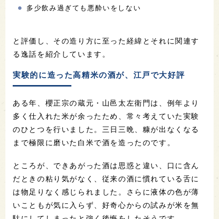
多少飲み過ぎても悪酔いをしない
と評価し、その造り方に至った経緯とそれに関連す
る逸話を紹介しています。
実験的に造った高精米の酒が、江戸で大好評
ある年、櫻正宗の蔵元・山邑太左衛門は、例年より
多く仕入れた米が余ったため、常々考えていた実験
のひとつを行いました。三日三晩、糠が出なくなる
まで極限に磨いた白米で酒を造ったのです。
ところが、できあがった酒は思惑と違い、口に含ん
だときの粘り気がなく、従来の酒に慣れている舌に
は物足りなく感じられました。さらに液体の色が薄
いこともが気に入らず、好奇心からの試みが米を無
駄にしてしまったと強く後悔をしたそうです。