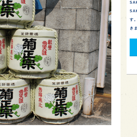
SA
S
す
き