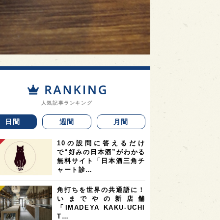
人気記事ランキング
日間
週間
月間
10の設問に答えるだけ
で“好みの日本酒”がわかる
無料サイト「日本酒三角チ
ャート診…
角打ちを世界の共通語に！
いまでやの新店舗
「IMADEYA KAKU-UCHI
T…