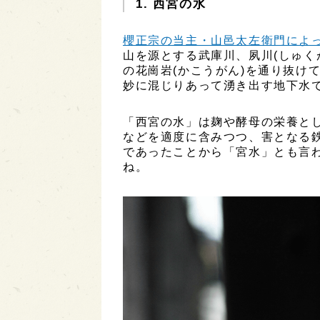
1. 西宮の水
櫻正宗の当主・山邑太左衛門によ
山を源とする武庫川、夙川(しゅく
の花崗岩(かこうがん)を通り抜け
妙に混じりあって湧き出す地下水
「西宮の水」は麹や酵母の栄養と
などを適度に含みつつ、害となる
であったことから「宮水」とも言
ね。