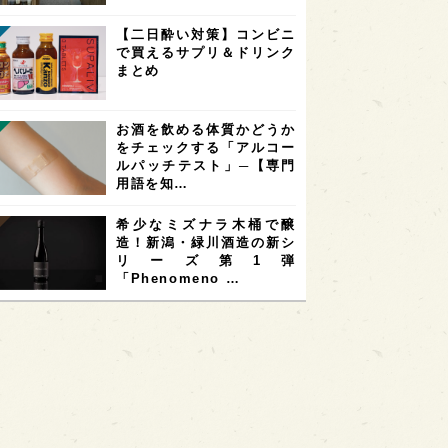
【二日酔い対策】コンビニ
で買えるサプリ＆ドリンク
まとめ
お酒を飲める体質かどうか
をチェックする「アルコー
ルパッチテスト」─【専門
用語を知…
希少なミズナラ木桶で醸
造！新潟・緑川酒造の新シ
リーズ第1弾
「Phenomeno …