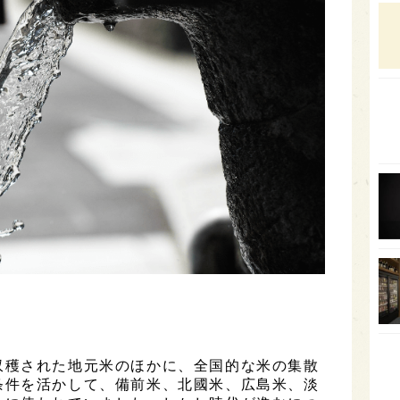
石川
富山
SAK
山口
大分
福岡
オー
SA
香川
全蔵
群馬
イギ
収穫された地元米のほかに、全国的な米の集散
歌舞
条件を活かして、備前米、北國米、広島米、淡