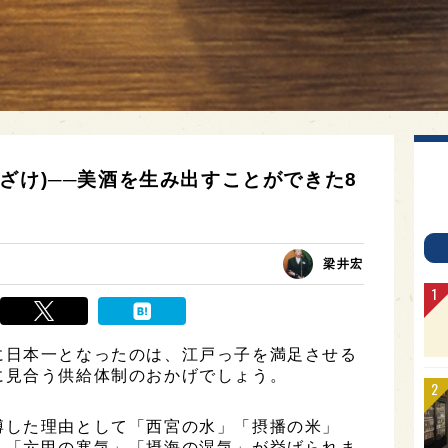
ざけ)──美酒を生み出すことができた8
梁井宏
に日本一となったのは、江戸っ子を満足させる
に見合う供給体制のおかげでしょう。
博した理由として「西宮の水」「摂播の米」
」「六甲の寒気」「摂海の湿気」が挙げられま