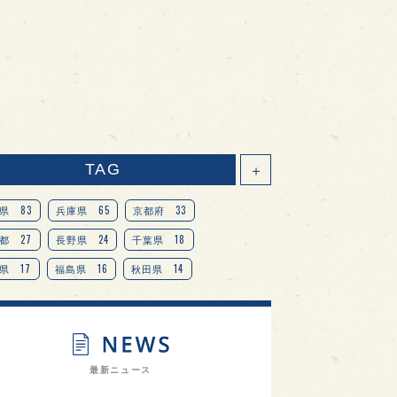
TAG
＋
83
65
33
県
兵庫県
京都府
27
24
18
都
長野県
千葉県
17
16
14
県
福島県
秋田県
14
14
13
県
宮城県
岐阜県
13
12
11
道
茨城県
栃木県
9
9
ニオンリーダーの視点
埼玉県
最新ニュース
8
7
7
県
山梨県
ヨーロッパ