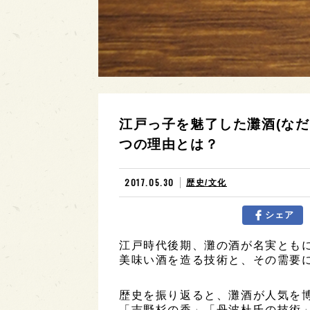
江戸っ子を魅了した灘酒(なだ
つの理由とは？
2017.05.30
歴史/文化
シェア
江戸時代後期、灘の酒が名実とも
美味い酒を造る技術と、その需要
歴史を振り返ると、灘酒が人気を
「吉野杉の香」「丹波杜氏の技術