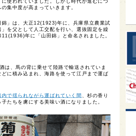
りに使われていました。しかし時代が進むにつ
sak
への集中度が高まっていきます。
」は、大正12(1923)年に、兵庫県立農業試
船」を父として人工交配を行い、選抜固定を繰
1(1936)年に「山田錦」と命名されました。
の酒は、馬の背に乗せて陸路で輸送されていま
などに積み込まれ、海路を使って江戸まで運ば
船内で揺られながら運ばれていく間
、杉の香り
っ子たちを虜にする美味い酒になりました。