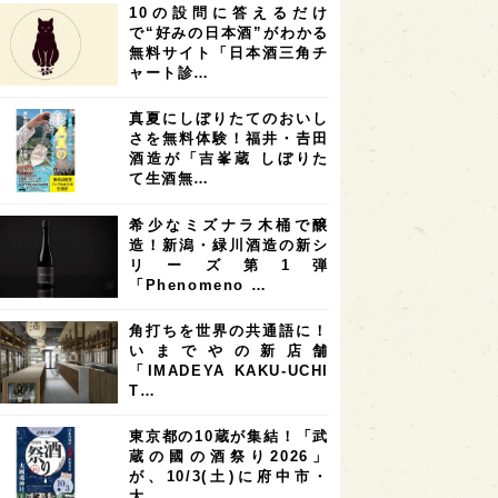
10の設問に答えるだけ
7
7
7
6
県
奈良県
滋賀県
和歌山県
で“好みの日本酒”がわかる
無料サイト「日本酒三角チ
6
6
5
5
県
フランス
高知県
島根県
ャート診…
5
5
5
4
E100
佐賀県
岡山県
岩手県
真夏にしぼりたてのおいし
4
4
4
県
アメリカ
神奈川県
さを無料体験！福井・𠮷田
酒造が「吉峯蔵 しぼりた
4
3
3
3
県
三重県
大阪府
青森県
て生酒無…
3
3
3
2
県
スペイン
香港
福井県
希少なミズナラ木桶で醸
2
2
2
造！新潟・緑川酒造の新シ
ストラリア
台湾
アジア
リーズ第1弾
2
1
1
KEの時代を生きる
静岡県
長崎県
「Phenomeno …
1
1
1
県
現役蔵人
愛媛県
角打ちを世界の共通語に！
いまでやの新店舗
1
1
1
めぐり
シンガポール
カナダ
「IMADEYA KAKU-UCHI
1
1
1
1
T…
県
熊本県
徳島県
北米
1
1
1
リス
ノルウェー
新宿区
東京都の10蔵が集結！「武
蔵の國の酒祭り2026」
1
1
1
伎町
沖縄県
鳥取県
が、10/3(土)に府中市・
大…