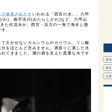
って発見された
といわれる「西宮の水」。六甲
がわ)、御手洗川(みたらしがわ)など、六甲山
てきた伏流水が、西宮・浜方の一角で海水と微
です。
して欠かせないカルシウムやカリウム、リン酸
鉄分をほとんど含みません。酒造りに適した水
われてきました。灘の酒を支えた貴重な水です
新潟
東京
山形
愛知
北海
オピ
広島