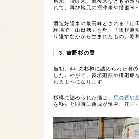
路米、讃岐米、備後米なども酒造
れて、再び地元の摂津米や播磨米
酒造好適米の最高峰とされる「山田錦
験場で「山田穂」を母、「短稈渡
り返すなかから生まれたもの。昭和1
3. 吉野杉の香
当初、4斗の杉樽に詰められた灘
した。やがて、菱垣廻船や樽廻船
れるようになります。
杉樽に詰められた酒は、
馬の背や
を移すと同時に熟成が進み、江戸