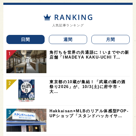
人気記事ランキング
日間
週間
月間
角打ちを世界の共通語に！いまでやの新
店舗「IMADEYA KAKU-UCHI T…
東京都の10蔵が集結！「武蔵の國の酒
祭り2026」が、10/3(土)に府中市・
大…
Hakkaisan×MLBのリアル体感型POP-
UPショップ「スタンドハッカイサ…