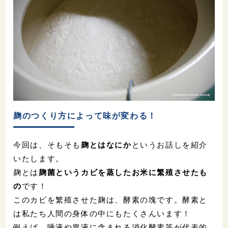
麹のつくり方によって味が変わる！
今回は、そもそも
麹とはなにか
というお話しを紹介
いたします。
麹とは
麹菌というカビを蒸したお米に繁殖させたも
の
です！
このカビを繁殖させた麹は、酵素の塊です。酵素と
は私たち人間の身体の中にもたくさんいます！
例えば、唾液や胃液に含まれる消化酵素等が代表的