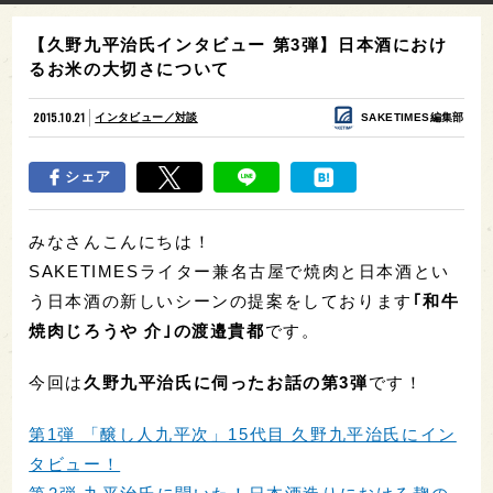
【久野九平治氏インタビュー 第3弾】日本酒におけ
るお米の大切さについて
2015.10.21
インタビュー／対談
SAKETIMES編集部
シェア
みなさんこんにちは！
SAKETIMESライター兼名古屋で焼肉と日本酒とい
う日本酒の新しいシーンの提案をしております
｢和牛
焼肉じろうや 介｣の渡邉貴都
です。
今回は
久野九平治氏に伺ったお話の第3弾
です！
第1弾 「醸し人九平次」15代目 久野九平治氏にイン
タビュー！