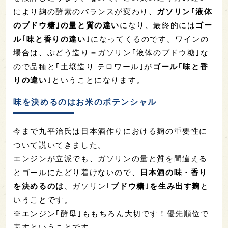
により麹の酵素のバランスが変わり、
ガソリン｢液体
のブドウ糖｣の量と質の違い
になり、最終的には
ゴー
ル｢味と香りの違い｣
になってくるのです。ワインの
場合は、ぶどう造り＝ガソリン｢液体のブドウ糖｣な
ので品種と｢土壌造り テロワール｣が
ゴール｢味と香
りの違い｣
ということになります。
味を決めるのはお米のポテンシャル
今まで九平治氏は日本酒作りにおける麹の重要性に
ついて説いてきました。
エンジンが立派でも、ガソリンの量と質を間違える
とゴールにたどり着けないので、
日本酒の味・香り
を決めるのは
、ガソリン｢
ブドウ糖｣を生み出す麹
と
いうことです。
※エンジン｢酵母｣ももちろん大切です！優先順位で
表すということです。