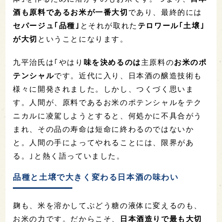
酒も原料であるお米が一番大切
であり、最終的には
セパージュ｢品種｣
とそれが取れた
テロワール｢土壌｣
が大切
ということになります。
九平治氏は｢やはり
味を決めるのは
主原料の
お米のポ
テンシャル
です。近代に入り、日本酒の醸造技術も
様々に開発されました。しかし、つくづく思いま
す。人間が、原料であるお米のポテンシャルをテク
ニカルに凌駕しようとすると、何処かに不具合がう
まれ、その品の寿命は短命に終わるのではないか
と。人間の手によってやれることには、限界があ
る。｣と熱く語っていました。
品種と土壌で大きく変わる日本酒の味わい
麹も、米を溶かしてぶどう糖の液体に変えるのも、
お米の力です。だからこそ、
日本酒造りで最も大切