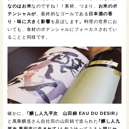
なのはお米
なのですね！！素材、つまり、
お米のポ
テンシャルが
、最終的なゴールである
日本酒の香
り・味に大きく影響
を及ぼします
。
料理の世界にお
いても、食材のポテンシャルにフォーカスされてい
ることと同様です。
確かに、
｢醸し人九平次 山田錦 EAU DU DESIR｣
と萬乗醸造さん自社田の山田錦で造られた
｢醸し人九
平次 黒田庄に生まれて｣
を飲み比べてみると
同じセ