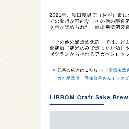
2021年、秋田県男鹿（おが）市
での取得が可能な「その他の醸造酒
交付が認められた「輸出用清酒製
「その他の醸造酒免許」では、ど
全麹酒（麹米のみで造ったお酒）
ゼツランから採れるアガベシロッ
記事の続きはこちら ＞
「清酒製造
ガベ醸造所・岡住修兵さんインタビュー
LIBROM Craft Sake 