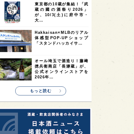
東京都の10蔵が集結！「武
2
2
2
蔵の國の酒祭り2026」
ストラリア
台湾
アジア
が、10/3(土)に府中市・
2
1
1
KEの時代を生きる
静岡県
長崎県
大…
1
1
1
県
現役蔵人
愛媛県
Hakkaisan×MLBのリアル
体感型POP-UPショップ
1
1
1
めぐり
シンガポール
カナダ
「スタンドハッカイサ…
1
1
1
1
県
熊本県
徳島県
北米
1
1
1
リス
ノルウェー
新宿区
オール埼玉で酒造り！藤﨑
摠兵衛商店「長瀞蔵」が、
1
1
1
伎町
沖縄県
鳥取県
公式オンラインストアを
2026年…
1
etimes_image_4
もっと読む