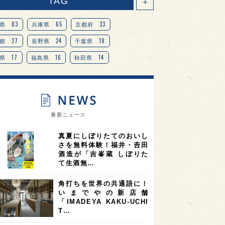
TAG
＋
83
65
33
県
兵庫県
京都府
27
24
18
都
長野県
千葉県
17
16
14
県
福島県
秋田県
14
14
13
県
宮城県
岐阜県
13
12
11
道
茨城県
栃木県
9
9
ニオンリーダーの視点
埼玉県
最新ニュース
8
7
7
県
山梨県
ヨーロッパ
真夏にしぼりたてのおいし
7
7
7
6
県
奈良県
滋賀県
和歌山県
さを無料体験！福井・𠮷田
酒造が「吉峯蔵 しぼりた
6
6
5
5
県
フランス
高知県
島根県
て生酒無…
5
5
5
4
E100
佐賀県
岡山県
岩手県
角打ちを世界の共通語に！
4
4
4
県
アメリカ
神奈川県
いまでやの新店舗
「IMADEYA KAKU-UCHI
4
3
3
3
県
三重県
大阪府
青森県
T…
3
3
3
2
県
スペイン
香港
福井県