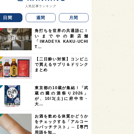
人気記事ランキング
日間
週間
月間
角打ちを世界の共通語に！
いまでやの新店舗
「IMADEYA KAKU-UCHI
T…
【二日酔い対策】コンビニ
で買えるサプリ＆ドリンク
まとめ
東京都の10蔵が集結！「武
蔵の國の酒祭り2026」
が、10/3(土)に府中市・
大…
お酒を飲める体質かどうか
をチェックする「アルコー
ルパッチテスト」─【専門
用語を知…