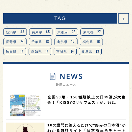
TAG
＋
83
65
33
27
新潟県
兵庫県
京都府
東京都
24
18
17
16
長野県
千葉県
山形県
福島県
14
14
14
13
秋田県
愛知県
宮城県
岐阜県
13
12
11
北海道
茨城県
栃木県
9
9
8
オピニオンリーダーの視点
埼玉県
広島県
7
7
7
7
山梨県
ヨーロッパ
石川県
奈良県
最新ニュース
7
6
6
6
滋賀県
和歌山県
富山県
フランス
全国50蔵・150種類以上の日本酒が大集
5
5
5
5
5
高知県
島根県
SAKE100
佐賀県
岡山県
合！「KISSYOサケフェス」が、9/2…
4
4
4
4
岩手県
山口県
アメリカ
神奈川県
4
3
3
3
3
大分県
三重県
大阪府
青森県
福岡県
10の設問に答えるだけで“好みの日本酒”が
3
3
2
2
スペイン
香港
福井県
オーストラリア
わかる無料サイト「日本酒三角チャート