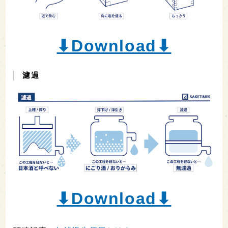
⬇︎Download⬇︎
濾過
⬇︎Download⬇︎