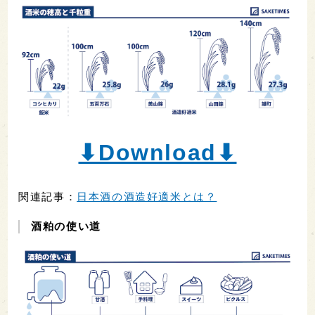
⬇︎Download⬇︎
関連記事：
日本酒の酒造好適米とは？
酒粕の使い道