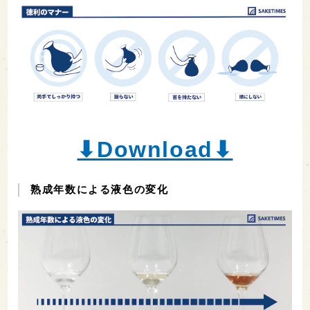
⬇︎Download⬇︎
熟成年数による液色の変化