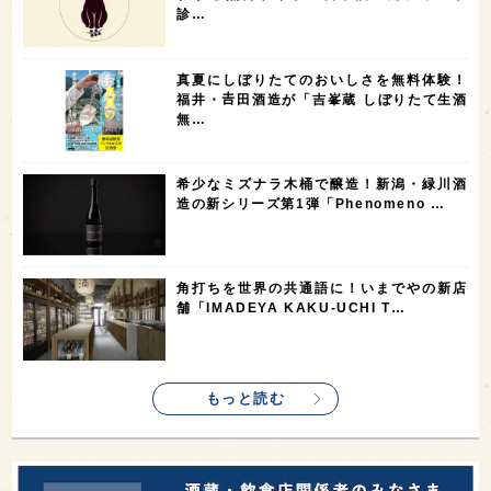
診…
2
2
2
1
台湾
アジア
SAKEの時代を生きる
静岡県
1
1
1
1
長崎県
香川県
現役蔵人
愛媛県
真夏にしぼりたてのおいしさを無料体験！
1
1
1
1
全蔵めぐり
シンガポール
カナダ
群馬県
福井・𠮷田酒造が「吉峯蔵 しぼりたて生酒
無…
1
1
1
1
1
熊本県
徳島県
北米
イギリス
ノルウェー
1
1
1
1
新宿区
歌舞伎町
沖縄県
鳥取県
希少なミズナラ木桶で醸造！新潟・緑川酒
造の新シリーズ第1弾「Phenomeno …
1
saketimes_image_4
角打ちを世界の共通語に！いまでやの新店
舗「IMADEYA KAKU-UCHI T…
もっと読む