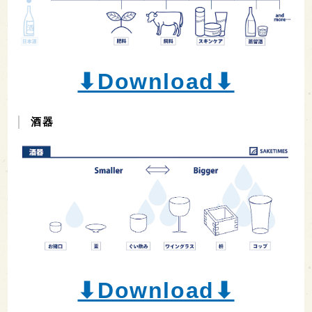
⬇︎Download⬇︎
酒器
⬇︎Download⬇︎