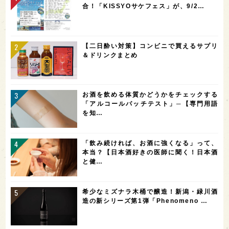
合！「KISSYOサケフェス」が、9/2…
【二日酔い対策】コンビニで買えるサプリ
＆ドリンクまとめ
お酒を飲める体質かどうかをチェックする
「アルコールパッチテスト」─【専門用語
を知…
「飲み続ければ、お酒に強くなる」って、
本当？【日本酒好きの医師に聞く！日本酒
と健…
希少なミズナラ木桶で醸造！新潟・緑川酒
造の新シリーズ第1弾「Phenomeno …