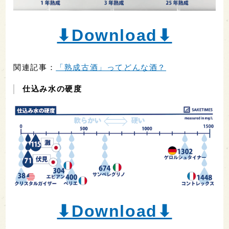
⬇︎Download⬇︎
関連記事：
「熟成古酒」ってどんな酒？
仕込み水の硬度
⬇︎Download⬇︎